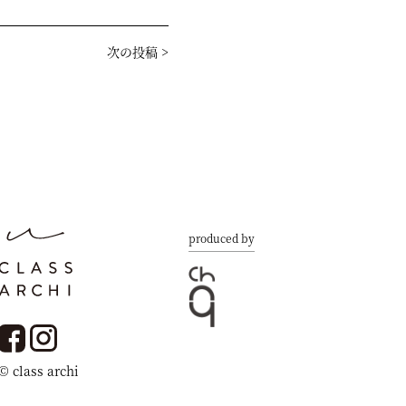
次の投稿
>
produced by
© class archi