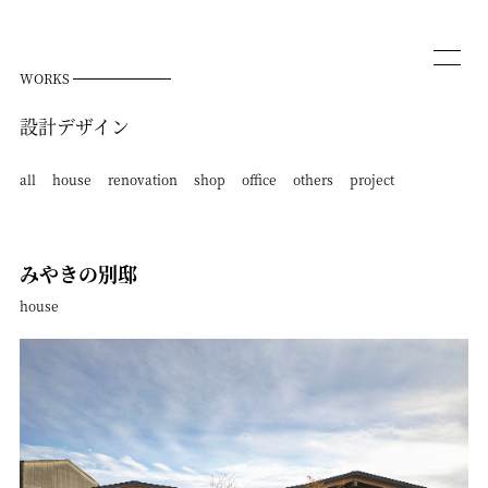
WORKS
設計デザイン
all
house
renovation
shop
office
others
project
みやきの別邸
house