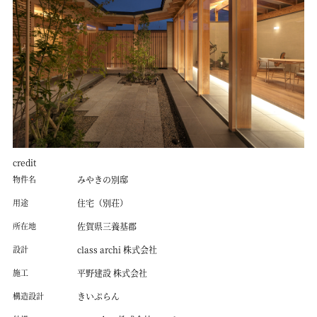
credit
物件名
みやきの別邸
用途
住宅（別荘）
所在地
佐賀県三養基郡
設計
class archi 株式会社
施工
平野建設 株式会社
構造設計
きいぷらん