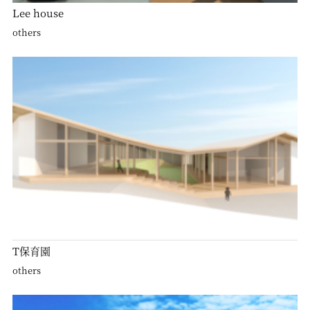
Lee house
others
T保育園
others