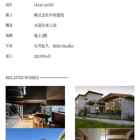
設計
class archi
施工
株式会社中村建設
構造
木造在来工法
規模
地上2階
写真
石井紀久 Blitz Studio
竣工
2015年6月
RELATED WORKS