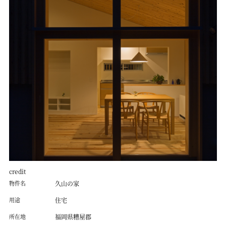
credit
物件名
久山の家
用途
住宅
所在地
福岡県糟屋郡