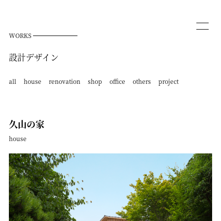
WORKS
設計デザイン
all
house
renovation
shop
office
others
project
久山の家
house