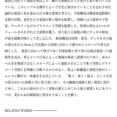
風景に向かって妻面を伸ばした二棟の大屋根をそっと架ける事で形づくられ
ている。このシンプルな操作によって住宅に囲まれていることを忘れさせ圧
倒的な風景に身を委ねられる様な建築を考えた。平面構成は敷地東道路側に
玄関や居間、食堂などの家族が集う場所を配置し、西側には主寝室や子供
室、サニタリーなどのプライベート空間を配置した。性格の異なる2つのボ
リュームをそれぞれに大屋根が覆う。寄り添う大屋根の間にデッキや和室、
中庭を緩衝空間として差し込んだ。 断面構成は居間・食堂、デッキをその他
の部分をから70cm上げ玄関から居間に向かって緩やかにスロープで登る計
画とした。 風景に向かって伸びてゆく切妻屋根と登り梁の反復は風景への連
続性を高め、登るという行為によって視線が風景へ誘導されてゆく。床のレ
ベル差を階段ではなくスロープによって連続させることで集う空間とプライ
ベート空間とを明確に分断するのではなく、程よい距離感と建築全体がシー
ムレスに繋がる一体感を生み出している。 「集う・食う・寝る」という生活
の営みが2つの屋根と共に寄り添い合い、その軸線は連綿と続く風景に溶け
てゆく。これから紡がれていく家族の暮らしがこの土地と建築ともにありつ
づけ、変わらぬ田園風景に刻まれてゆくことを願う。
RELATED WORKS