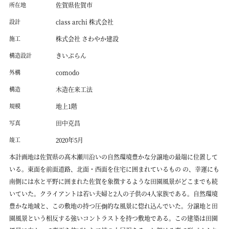
所在地
佐賀県佐賀市
設計
class archi 株式会社
施工
株式会社 さわやか建設
構造設計
きいぷらん
外構
comodo
構造
木造在来工法
規模
地上1階
写真
田中克昌
竣工
2020年5月
本計画地は佐賀県の髙木瀬川沿いの自然環境豊かな分譲地の最端に位置して
いる。東面を前面道路、北面・西面を住宅に囲まれているもの の、幸運にも
南側には水と平野に囲まれた佐賀を象徴するような田園風景がどこまでも続
いていた。クライアントは若い夫婦と2人の子供の4人家族である。自然環境
豊かな地域と、この敷地の持つ圧倒的な風景に惚れ込んでいた。分譲地と田
園風景という相反する強いコントラストを持つ敷地である。この建築は田園