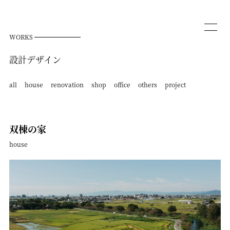
WORKS
設計デザイン
all
house
renovation
shop
office
others
project
双棟の家
house