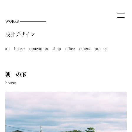
WORKS
設計デザイン
all
house
renovation
shop
office
others
project
朝一の家
house