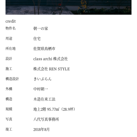
credit
物件名
朝一の家
用途
住宅
所在地
佐賀県鳥栖市
設計
class archi 株式会社
施工
株式会社 REN STYLE
構造設計
きいぷらん
外構
中村朝一
構造
木造在来工法
規模
地上2階 95.77㎡（28.9坪）
写真
八代写真事務所
竣工
2018年8月