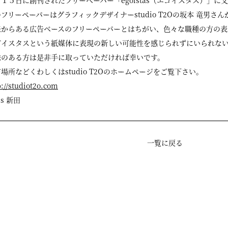
１５日に創刊されたフリーペーパー「egoístas（エゴイスタス）」
フリーペーパーはグラフィックデザイナーstudio T2Oの坂本 竜男
来からある広告ベースのフリーペーパーとはちがい、色々な職種の方の表
ゴイスタスという紙媒体に表現の新しい可能性を感じられずにいられな
味のある方は是非手に取っていただければ幸いです。
場所などくわしくはstudio T2Oのホームページをご覧下さい。
p://studiot2o.com
ss 新田
一覧に戻る