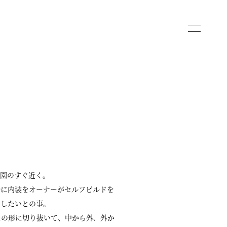
園のすぐ近く。
時に内装をオーナーがセルフビルドを
いしたいとの事。
なの形に切り抜いて、中から外、外か