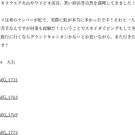
てキラウエア火山やワイピオ渓谷、黒い砂浜等自然を満喫してきました
ワイは車のナンバーが虹で、実際に虹が本当に多かったです！それと一
が苦手なんですが何事も経験だ！ということでスカイダイビングもして
度旅行に行くならグランドキャニオンかなーとか思いながら、また行き
ます！
ass 大石