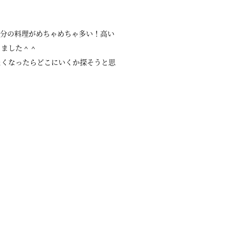
！
人分の料理がめちゃめちゃ多い！高い
きました＾＾
たくなったらどこにいくか探そうと思