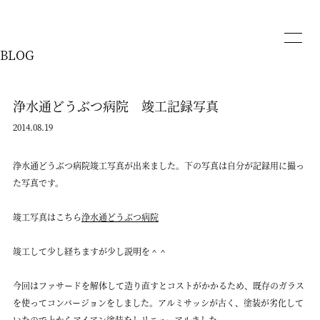
BLOG
浄水通どうぶつ病院 竣工記録写真
2014.08.19
浄水通どうぶつ病院竣工写真が出来ました。下の写真は自分が記録用に撮っ
た写真です。
竣工写真はこちら
浄水通どうぶつ病院
竣工して少し経ちますが少し説明を＾＾
今回はファサードを解体して造り直すとコストがかかるため、既存のガラス
を使ってコンバージョンをしました。アルミサッシが古く、塗装が劣化して
いたので上からアイアン塗装をしリニューアルました。