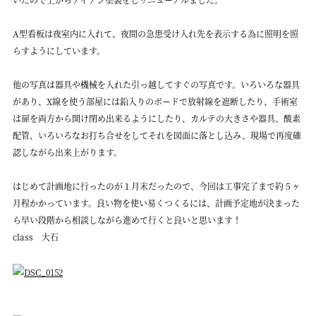
A型看板は夜室内に入れて、夜間の急患受け入れ先を表示する為に照明を照
らすようにしています。
他の写真は器具や機械を入れた引っ越してすぐの写真です。いろいろな器具
があり、X線を使う部屋には鉛入りのボードで放射線を遮断したり、手術室
は扉を両方から開け閉め出来るようにしたり、カルテの大きさや器具、酸素
配管、いろいろなお打ち合せをしてそれを図面に落とし込み、現場で再度確
認しながら出来上がります。
はじめて計画地に行ったのが１月末だったので、今回は工事完了まで約５ヶ
月程かかっています。良い物を使い易くつくるには、計画予定地が決まった
ら早い段階から相談しながら進めて行くと良いと思います！
class 大石