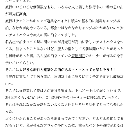
旅行中いろいろな価値観をもち、いろんな人と話した旅行中の一番の思い出
が
月光荘高山
。
旅行はテントとかキャンプ道具をバイクに積んで基本的に無料キャンプ場
泊、なければ海やいろいろ。都会ではなかなかキャンプ場とかがないのて安
いゲストハウスや旅人の宿に泊まってました。
名古屋で泊まってる時に聞いたのが月光荘が高山に新しいゲストハウスをつ
くる。泊まったことはないけど、旅人の宿として名前は聞いたことがあった
し興味があった宿。名古屋の泊まっていた
音速別荘
のオーナーが作るのを手
伝いにいくらしい。
そこには
大好きな旅行と建築とお酒がある・・・とっても楽しそう！！
月光荘に電話して手伝う事に、急遽富士山に登りに行く予定を変更し岐阜高
山へ。
そこでは昼作業して夜は人が集まる集まる。下は20～上は60歳くらいまで。
3日おきくらいに宴会や、英会話教室等のパーティーに呼ばれていったり。
それはそれはなかなか話せないような人達といろいろ話せてとっても楽しか
った。
近くにいかれることがあったら泊まってみてください。どんどん変化してる
だろうけど、私が積んだブロックや作った壁、塗ったペンキや漆喰があるは