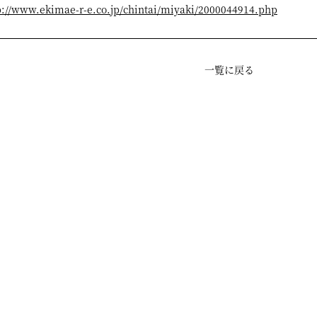
p://www.ekimae-r-e.co.jp/chintai/miyaki/2000044914.php
一覧に戻る